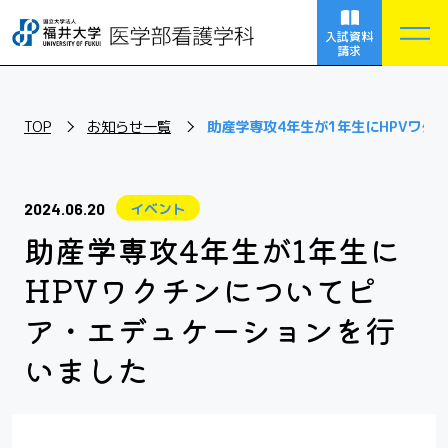
入試資料
請求
看護学科
NURSING
TOP
お知らせ一覧
助産学専攻4年生が1年生にHPVワク
大学院
GRADUATE SCHOOL
イベント
2024.06.20
助産学専攻4年生が1年生に
講座案内
COURSE
HPVワクチンについてピ
進路・就職
ア・エデュケーションを行
FUTURE
いました
入試情報
ADMISSION